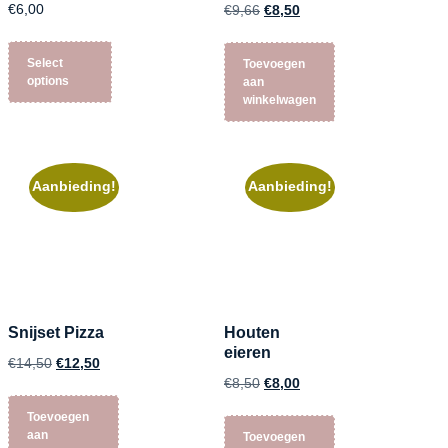
€
6,00
€
9,66
€
8,50
Select
Toevoegen
options
aan
winkelwagen
Aanbieding!
Aanbieding!
Snijset Pizza
Houten
eieren
€
14,50
€
12,50
€
8,50
€
8,00
Toevoegen
aan
Toevoegen