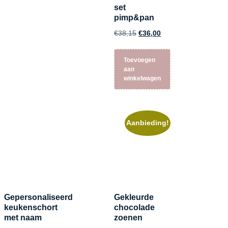
set
pimp&pan
€
38,15
€
36,00
Toevoegen
aan
winkelwagen
Aanbieding!
Gepersonaliseerd
Gekleurde
keukenschort
chocolade
met naam
zoenen