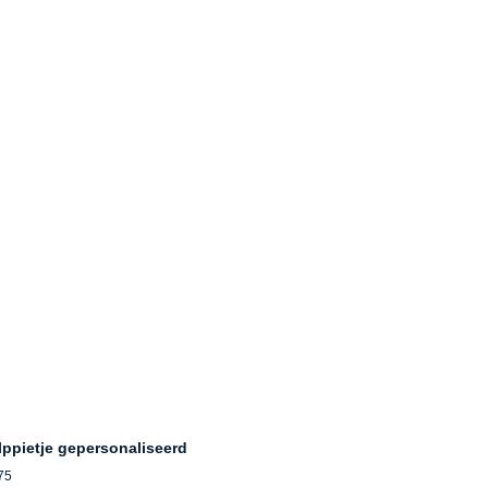
lppietje gepersonaliseerd
75