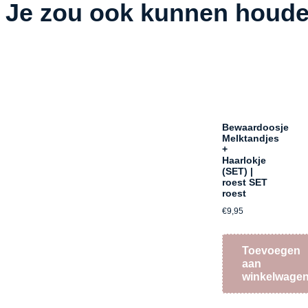
Je zou ook kunnen houd
Bewaardoosje
Melktandjes
+
Haarlokje
(SET) |
roest SET
roest
€
9,95
Toevoegen
aan
winkelwage