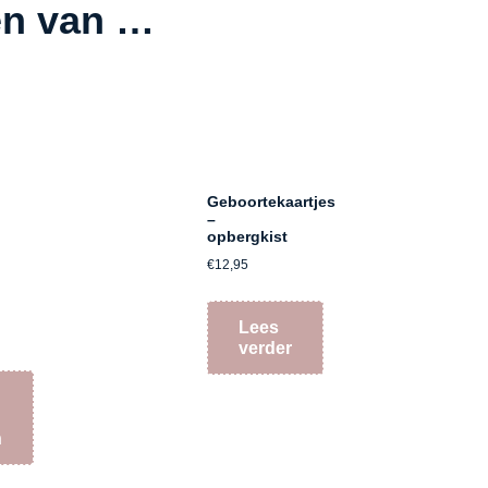
en van …
Geboortekaartjes
–
opbergkist
€
12,95
Lees
verder
n