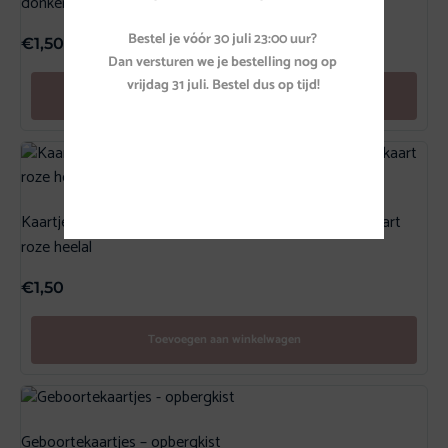
donkergroen heelal
Bestel je vóór 30 juli 23:00 uur? 

€
1,50
Dan versturen we je bestelling nog op 
vrijdag 31 juli. Bestel dus op tijd!
Toevoegen aan winkelwagen
Kaartje sterrenhemel roze | welkom lief meisje Wenskaart
roze heelal
€
1,50
Toevoegen aan winkelwagen
Geboortekaartjes – opbergkist