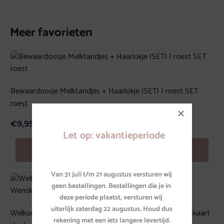
Meer favorieten
Bewaardoosje Melktandjes + Haarlokje (SET) | roest SET
roest
€
9,95
Let op: vakantieperiode
Toevoegen aan winkelwagen
Van 31 juli t/m 21 augustus versturen wij 
geen bestellingen. Bestellingen die je in 
deze periode plaatst, versturen wij 
uiterlijk zaterdag 22 augustus. Houd dus 
Welkom lieve jongen (donkergroen sterrenhemel) Wenskaart
rekening met een iets langere levertijd.
