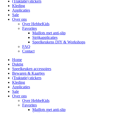
(Traktatie) stickers
Kleding
Applicaties
Sale
Over ons
Over HebbeKids
Favorites
Maillots met anti-slip
Strijkapplicaties
Speelkeukens DIY & Workshops
FAQ
Contact
Home
Duktig
Speelkeuken accessoires
Bewaren & Kaartjes
(Traktatie) stickers
Kleding
Applicaties
Sale
Over ons
Over HebbeKids
Favorites
Maillots met anti-slip