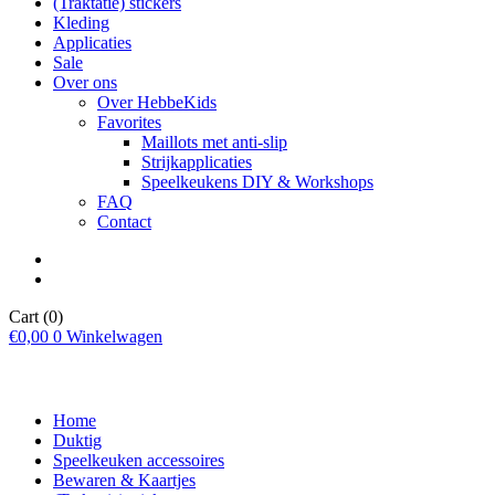
(Traktatie) stickers
Kleding
Applicaties
Sale
Over ons
Over HebbeKids
Favorites
Maillots met anti-slip
Strijkapplicaties
Speelkeukens DIY & Workshops
FAQ
Contact
Cart
(0)
€
0,00
0
Winkelwagen
Home
Duktig
Speelkeuken accessoires
Bewaren & Kaartjes