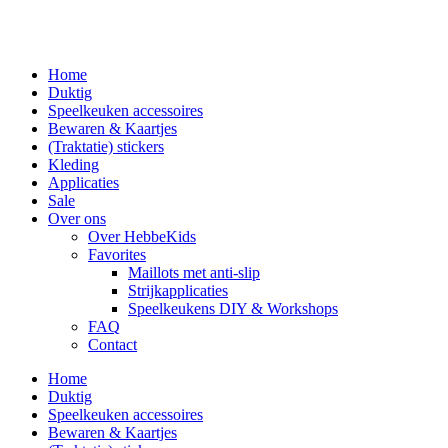
Home
Duktig
Speelkeuken accessoires
Bewaren & Kaartjes
(Traktatie) stickers
Kleding
Applicaties
Sale
Over ons
Over HebbeKids
Favorites
Maillots met anti-slip
Strijkapplicaties
Speelkeukens DIY & Workshops
FAQ
Contact
Home
Duktig
Speelkeuken accessoires
Bewaren & Kaartjes