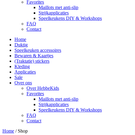
Favorites
Maillots met anti-slip
Strijkapplicaties
Speelkeukens DIY & Workshops
FAQ
Contact
Home
Duktig
Speelkeuken accessoires
Bewaren & Kaartjes
(Traktatie) stickers
Kleding
Applicaties
Sale
Over ons
Over HebbeKids
Favorites
Maillots met anti-slip
Strijkapplicaties
Speelkeukens DIY & Workshops
FAQ
Contact
Home
/ Shop