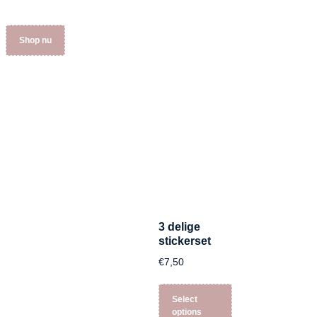
Shop nu
3 delige
stickerset
€
7,50
Select
options